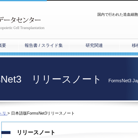
国内で行われた造血細胞
概要
報告書 / スライド集
研究関連
移
sNet3 リリースノート
FormsNet3 Jap
トリ
>
日本語版FormsNet3リリースノート
リリースノート