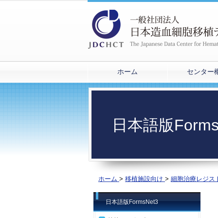
ホーム
センター
日本語版Form
ホーム
>
移植施設向け
>
細胞治療レジス
日本語版FormsNet3