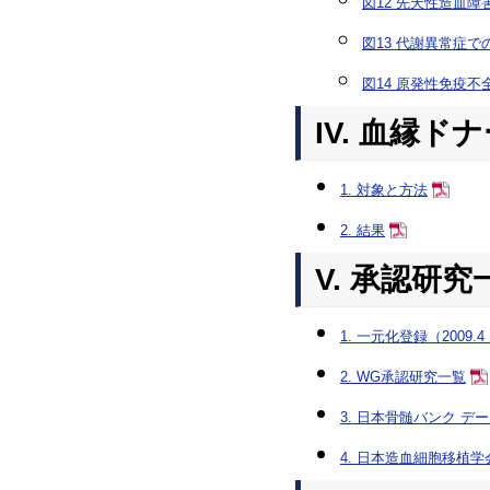
図12 先天性造血
図13 代謝異常症で
図14 原発性免疫
IV. 血縁
1. 対象と方法
2. 結果
V. 承認研究
1. 一元化登録（200
2. WG承認研究一覧
3. 日本骨髄バンク 
4. 日本造血細胞移植