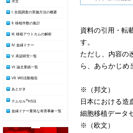
序文
I. 全国調査の実施方法の概要
II. 移植件数の集計
資料の引用・転
III. 移植アウトカムの解析
す。
IV. 血縁ドナー
ただし、内容の
V. 承認研究一覧
ら、あらかじめ
VI. 論文業績一覧
VII. WG活動報告
※（邦文）
あとがき
日本における造血
®
テムセル
HS注
血縁ドナー重篤な有害事象一覧
細胞移植データ
※（欧文）