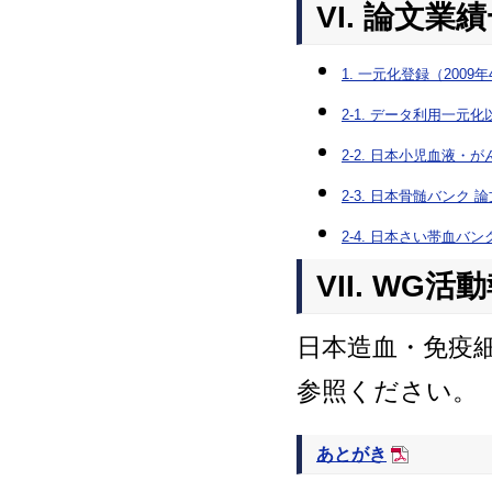
VI. 論文業
1. 一元化登録（200
2-1. データ利用一元
2-2. 日本小児血液・
2-3. 日本骨髄バンク 
2-4. 日本さい帯血バ
VII. WG活
日本造血・免疫
参照ください。
あとがき