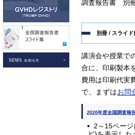
調査報告書 別
別冊 / スライド
講演会や授業で
合に、印刷製本
費用は印刷代実
で、まずは
お問
2020年度全国調査報
2～15ペー
ど)を表示した