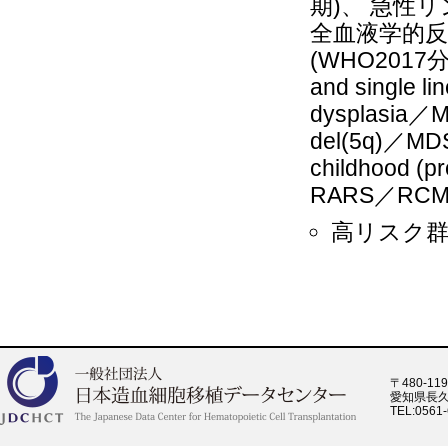
期)、 急性
全血液学的反
(WHO2017分類
and single l
dysplasia／MD
del(5q)／MDS,
childhood (
RARS／RCMD
高リスク群
〒480-119
愛知県長久
TEL:0561-