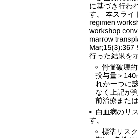
に基づき行わ
す。 本スライドは、 Gi
regimen worksh
workshop conve
marrow transpl
Mar;15(3
行った結果を
骨髄破壊的
投与量＞14
れか一つに該
なく上記が
前治療また
白血病のリ
す。
標準リスク