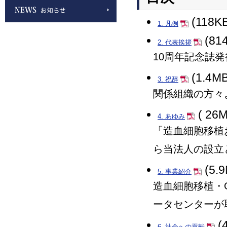
(118K
1. 凡例
(81
2. 代表挨拶
10周年記念誌
(1.4MB
3. 祝辞
関係組織の方々
( 26M
4. あゆみ
「造血細胞移植
ら当法人の設立
(5.
5. 事業紹介
造血細胞移植・
ータセンターが
(
6. 社会への貢献